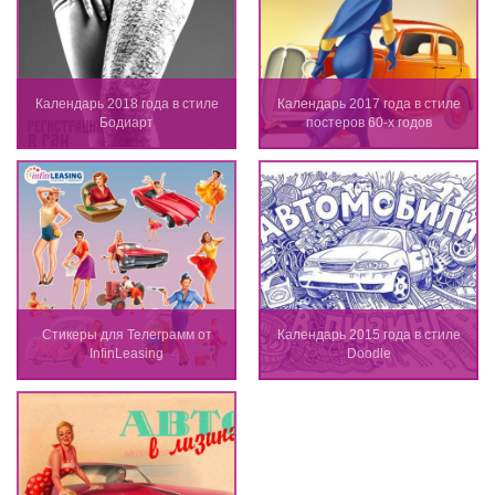
Календарь 2018 года в стиле
Календарь 2017 года в стиле
Бодиарт
постеров 60-х годов
Стикеры для Телеграмм от
Календарь 2015 года в стиле
InfinLeasing
Doodle